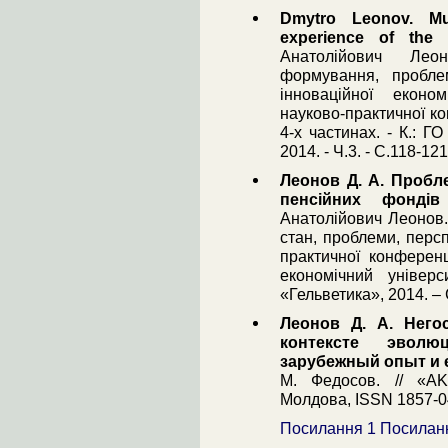
Dmytro Leonov. Mul
experience of the 
Анатолійович Леон
формування, пробле
інноваційної еконо
науково-практичної ко
4-х частинах. - К.: Г
2014. - Ч.3. - С.118-121
Леонов Д. А. Пробл
пенсійних фонді
Анатолійович Леонов.
стан, проблеми, перс
практичної конференц
економічний універ
«Гельветика», 2014. – 
Леонов Д. А. Нег
контексте эволю
зарубежный опыт и е
М. Федосов. // «A
Молдова, ISSN 1857-046
Посилання 1
Посилан