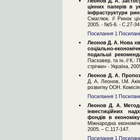
Леонов Д. А. Застос
цінних паперів в у
інфраструктури рин
Смаглюк. // Ринок ці
2005. - №5-6. - С.27-34
Посилання 1
Посилан
Леонов Д. А. Нова х
соціально-економічн
подальші рекоменда
Пасхавер, та ін. // К.
стрічки» - Україна, 200
Леонов Д. А. Пропо
Д. А. Леонов, І.М. Акі
розвитку ООН. Комісія 
Посилання 1
Посилан
Леонов Д. А. Метод
інвестиційних над
фондів в економіку
Міжнародна економічн
2005. – С.117-147.
Посилання 1
Посилан