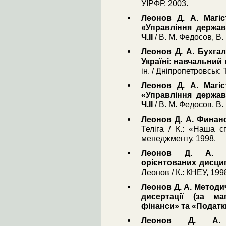
УІРФР, 2003.
Леонов Д. А. Магіс
«Управління держав
Ч.ІІ
/ В. М. Федосов, В. 
Леонов Д. А. Бухгал
Україні: навчальний
ін. / Дніпропетровськ
Леонов Д. А. Магіс
«Управління держав
Ч.ІІ
/ В. М. Федосов, В. 
Леонов Д. А. Фина
Теліга / К.: «Наша с
менеджменту, 1998.
Леонов Д. А. Н
орієнтованих дисцип
Леонов / К.: КНЕУ, 199
Леонов Д. А. Методи
дисертації (за ма
фінанси» та «Податк
Леонов Д. А. Р