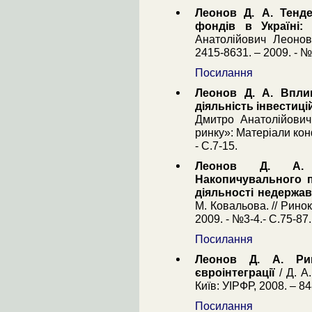
Леонов Д. А. Тенде
фондів в Україні:
Анатолійович Леонов
2415-8631. – 2009. - №
Посилання
Леонов Д. А. Впли
діяльність інвестиц
Дмитро Анатолійович
ринку»: Матеріали конф
- С.7-15.
Леонов Д. А. О
Накопичувального п
діяльності недержа
М. Ковальова. // Рино
2009. - №3-4.- С.75-87.
Посилання
Леонов Д. А. Рин
євроінтеграції
/ Д. А
Київ: УІРФР, 2008. – 84
Посилання