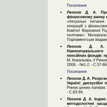
Посилання
Леонов Д. А. Про
фінансовому ринку в
«Актуальні питання
операцій з фінансови
Комітет Верховної Ра
політики»: Матеріали
Парламентське видавни
Леонов Д. А. О
Накопичувального
пенсійних фондів: 
М. Ковальова. // Рино
2008. - №1-2. - С.57-66
Посилання
Леонов Д. А. Реорга
Україні: дискусійні 
Ринок цінних паперів 
- С.83-94.
Леонов Д. А. Індекс
методологічні заса