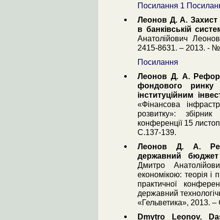
Посилання 1
Посилан
Леонов Д. А. Захист
в банківській систе
Анатолійович Леонов
2415-8631. – 2013. - №
Посилання
Леонов Д. А. Рефор
фондового ринку 
інституційним інве
«Фінансова інфраст
розвитку»: збірник 
конференції 15 листопа
С.137-139.
Леонов Д. А. Ре
державний бюджет 
Дмитро Анатолійов
економікою: теорія і 
практичної конферен
державний технологічн
«Гельветика», 2013. – 
Dmytro Leonov. Das