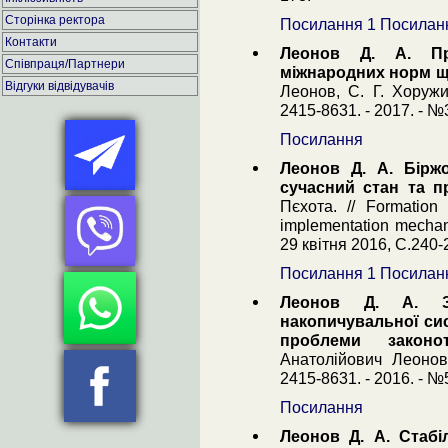
Сторінка ректора
Посилання 1
Посилан
Контакти
Леонов Д. А. Про
Співпраця/Партнери
міжнародних норм що
Відгуки відвідувачів
Леонов, С. Г. Хоружи
2415-8631. - 2017. - №3
Посилання
Леонов Д. А. Біржо
сучасний стан та п
Пєхота. // Formation 
implementation mechan
29 квітня 2016, С.240-
Посилання 1
Посилан
Леонов Д. А. Зап
накопичувальної сис
проблеми законо
Анатолійович Леонов
2415-8631. - 2016. - №5
Посилання
Леонов Д. А. Стабіл