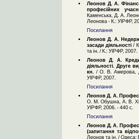
Леонов Д. А. Фінанс
професійних учасн
Каменська, Д. А. Леонов
Леонова - К.: УІРФР, 20
Посилання
Леонов Д. А. Недерж
засади діяльності
/ К
та ін. / К.: УІРФР, 2007.
Леонов Д. А. Креди
діяльності. Друге в
кн.
/ О. В. Амерова, Д
УІРФР, 2007.
Посилання
Леонов Д. А. Профес
О. М. Обушна, А. В. Хір
УІРФР, 2006. - 440 с.
Посилання
Леонов Д. А. Профес
(запитання та відпов
Леонов та ін. / Одеса: