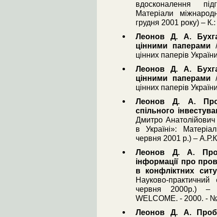
вдосконалення підг
Матеріали міжнародн
грудня 2001 року) – К.
Леонов Д. А. Бухга
цінними паперами
/
цінних паперів України
Леонов Д. А. Бухга
цінними паперами
/
цінних паперів України
Леонов Д. А. Про
спільного інвестува
Дмитро Анатолійович 
в Україні»: Матеріал
червня 2001 р.) – А.Р.К
Леонов Д. А. Про
інформації про пров
в конфліктних ситу
Науково-практичний 
червня 2000р.) – 
WELCOME. - 2000. - №4
Леонов Д. А. Проб