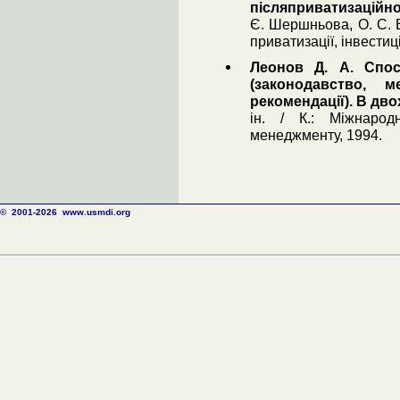
післяприватизаційно
Є. Шершньова, О. С. В
приватизації, інвестиц
Леонов Д. А. Спос
(законодавство, м
рекомендації). В дво
ін. / К.: Міжнарод
менеджменту, 1994.
© 2001-2026
www.usmdi.org