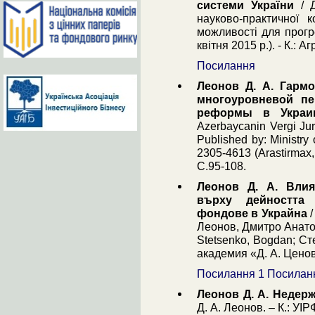
системи України
/ Д
науково-практичної 
можливості для прогр
квітня 2015 р.). - К.: 
Посилання
Леонов Д. А. Гарм
многоуровневой пе
реформы в Украи
Azerbaycanin Vergi Jurn
Published by: Ministry
2305-4613 (Arastirmax,
С.95-108.
Леонов Д. А. Вли
върху дейността 
фондове в Украйна
/
Леонов, Дмитро Анато
Stetsenko, Bogdan; Ст
академия «Д. А. Ценов»
Посилання 1
Посилан
Леонов Д. А. Недерж
Д. А. Леонов. – К.: УІР