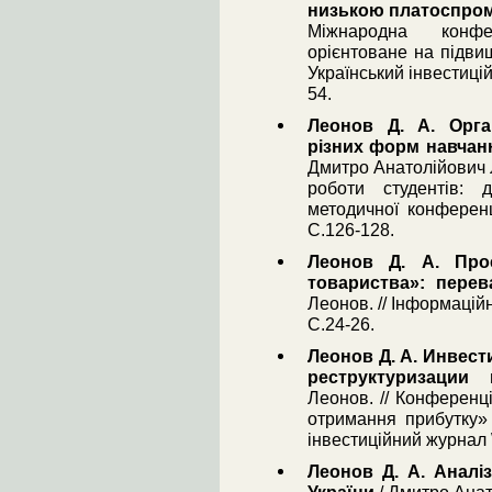
низькою платоспро
Міжнародна конфе
орієнтоване на підвищ
Український інвестиці
54.
Леонов Д. А. Орган
різних форм навчан
Дмитро Анатолійович Л
роботи студентів: 
методичної конференц
С.126-128.
Леонов Д. А. Прое
товариства»: перев
Леонов. // Інформацій
С.24-26.
Леонов Д. А. Инвест
реструктуризации 
Леонов. // Конференц
отримання прибутку» 
інвестиційний журнал 
Леонов Д. А. Аналі