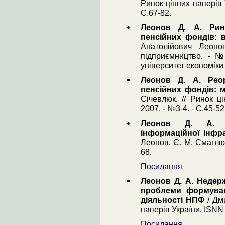
Ринок цінних паперів 
С.67-82.
Леонов Д. А. Рин
пенсійних фондів: 
Анатолійович Леоно
підприємництво. - №
університет економіки 
Леонов Д. А. Реор
пенсійних фондів: 
Січевлюк. // Ринок ц
2007. - №3-4. - С.45-52
Леонов Д. А. П
інформаційної інфра
Леонов, Є. М. Смаглюк
68.
Посилання
Леонов Д. А. Недерж
проблеми формуванн
діяльності НПФ
/ Дми
паперів України, ISNN 
Посилання