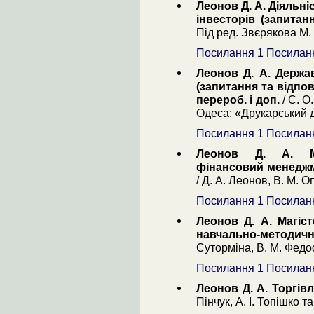
Леонов Д. А. Діяльні
інвесторів (запитан
Під ред. Звєрякова М. І
Посилання 1
Посилан
Леонов Д. А. Держа
(запитання та відпов
перероб. і доп.
/ С. О.
Одеса: «Друкарський ді
Посилання 1
Посилан
Леонов Д. А. Ма
фінансовий менеджм
/ Д. А. Леонов, В. М. О
Посилання 1
Посилан
Леонов Д. А. Магіс
навчально-методич
Суторміна, В. М. Федосо
Посилання 1
Посилан
Леонов Д. А. Торгів
Пінчук, А. І. Топішко т