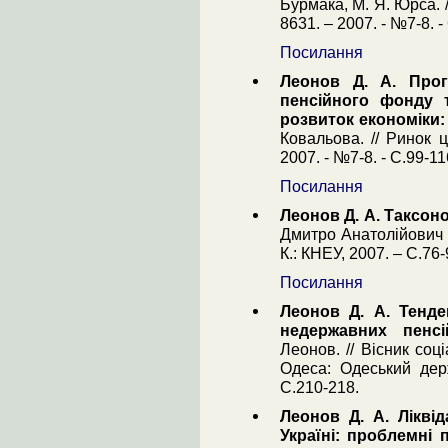
Бурмака, М. Я. Юрса. 
8631. – 2007. - №7-8. -
Посилання
Леонов Д. А. Прог
пенсійного фонду 
розвиток економіки:
Ковальова. // Ринок 
2007. - №7-8. - С.99-11
Посилання
Леонов Д. А. Таксон
Дмитро Анатолійович Ле
К.: КНЕУ, 2007. – С.76-
Посилання
Леонов Д. А. Тенден
недержавних пенс
Леонов. // Вісник соц
Одеса: Одеський дер
С.210-218.
Леонов Д. А. Лікві
Україні: проблемні 