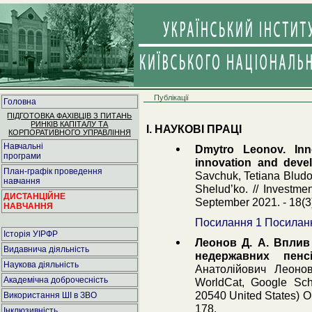
Публікації
Головна
ПІДГОТОВКА ФАХІВЦІВ З ПИТАНЬ
РИНКІВ КАПІТАЛУ ТА
І. НАУКОВІ ПРАЦІ
КОРПОРАТИВНОГО УПРАВЛІННЯ
Навчальні
Dmytro Leonov. Inno
програми
innovation and deve
План-графік проведення
Savchuk, Tetiana Bludo
навчання
Shelud’ko. // Investm
ДИСТАНЦІЙНЕ
September 2021. - 18(3
НАВЧАННЯ
Посилання 1
Посилан
Історія УІРФР
Леонов Д. А. Вплив
Видавнича діяльність
недержавних пенс
Наукова діяльність
Анатолійович Леонов
Академічна доброчесність
WorldCat, Google Sch
20540 United States) On
Використання ШІ в ЗВО
178.
Інклюзивність