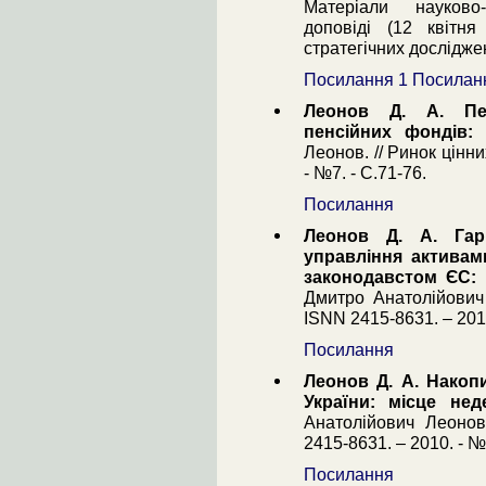
Матеріали науково-
доповіді (12 квітня
стратегічних досліджен
Посилання 1
Посилан
Леонов Д. А. Пе
пенсійних фондів: 
Леонов. // Ринок цінн
- №7. - С.71-76.
Посилання
Леонов Д. А. Гарм
управління активами
законодавстом ЄС:
Дмитро Анатолійович 
ISNN 2415-8631. – 2010
Посилання
Леонов Д. А. Накоп
України: місце не
Анатолійович Леонов
2415-8631. – 2010. - №
Посилання