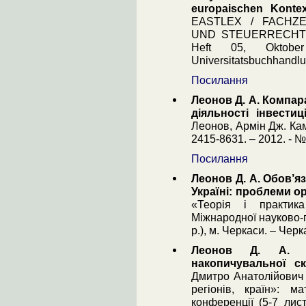
europaischen Kontex
EASTLEX / FACHZ
UND STEUERRECHT I
Heft 05, Oktobe
Universitatsbuchhandl
Посилання
Леонов Д. А. Компа
діяльності інвести
Леонов, Армін Дж. Кам
2415-8631. – 2012. - №
Посилання
Леонов Д. А. Обов’я
Україні: проблеми ор
«Теорія і практика
Міжнародної науково-
р.), м. Черкаси. – Чер
Леонов Д. А. В
накопичувальної ск
Дмитро Анатолійович 
регіонів, країн»: м
конференції (5-7 лист