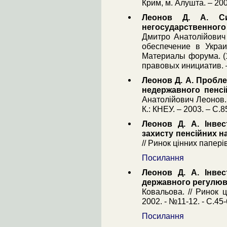
Крим, м. Алушта. – 200
Леонов Д. А. Си
негосударственного
Дмитро Анатолійович
обеспечение в Украи
Материалы форума. (10
правовых инициатив. –
Леонов Д. А. Пробле
недержавного пенсі
Анатолійович Леонов. //
К.: КНЕУ. – 2003. – С.8
Леонов Д. А. Інвес
захисту пенсійних н
// Ринок цінних паперів
Посилання
Леонов Д. А. Інвес
державного регулю
Ковальова. // Ринок 
2002. - №11-12. - С.45-
Посилання