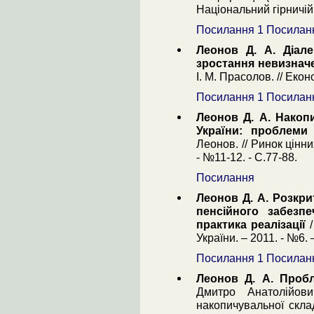
Національний гірничій 
Посилання 1
Посилан
Леонов Д. А. Діале
зростання невизначе
І. М. Прасолов. // Екон
Посилання 1
Посилан
Леонов Д. А. Накоп
України: проблеми
Леонов. // Ринок цінн
- №11-12. - С.77-88.
Посилання
Леонов Д. А. Розкри
пенсійного забезпе
практика реалізації
/
України. – 2011. - №6. 
Посилання 1
Посилан
Леонов Д. А. Пробл
Дмитро Анатолійов
накопичувальної скла