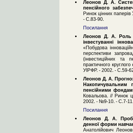
Леонов Д. А. Сист
пенсійного забезпе
Ринок цінних паперів 
- С.83-90.
Посилання
Леонов Д. А. Роль 
інвестуванні іннова
«Побудова інноваційн
перспективи запрова
(інвестиційних та п
практичного круглого 
УІРФР. - 2002. - С.59-6
Леонов Д. А. Прогно
Накопичувальним 
пенсійними фондам
Ковальова. // Ринок 
2002. - №9-10. - С.7-11
Посилання
Леонов Д. А. Пробл
денної форми навчан
Анатолійович Леонов