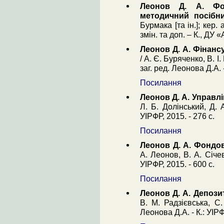
Леонов Д. А. Фон
методичний посібн
Бурмака [та ін.]; кер. 
змін. та доп. – К., ДУ 
Леонов Д. А. Фінанс
/ А. Є. Буряченко, В. І.
заг. ред. Леонова Д.А. -
Посилання
Леонов Д. А. Управлі
Л. Б. Долінський, Д. 
УІРФР, 2015. - 276 с.
Посилання
Леонов Д. А. Фондов
А. Леонов, В. А. Січев
УІРФР, 2015. - 600 с.
Посилання
Леонов Д. А. Депозит
В. М. Радзієвська, С.
Леонова Д.А. - К.: УІРФ