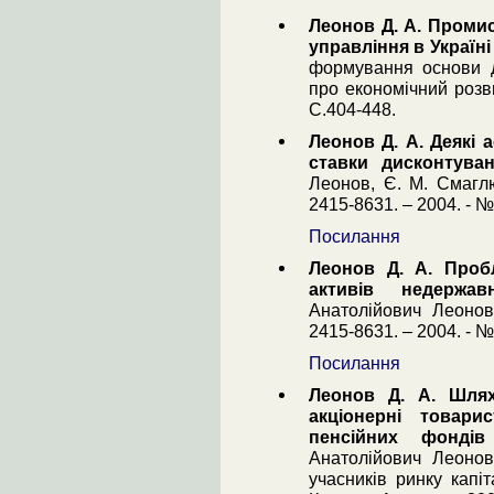
Леонов Д. А. Проми
управління в Україні
формування основи д
про економічний розвит
С.404-448.
Леонов Д. А. Деякі 
ставки дисконтуван
Леонов, Є. М. Смаглю
2415-8631. – 2004. - №
Посилання
Леонов Д. А. Пробл
активів недержа
Анатолійович Леонов
2415-8631. – 2004. - №
Посилання
Леонов Д. А. Шлях
акціонерні товари
пенсійних фонді
Анатолійович Леонов
учасників ринку капі