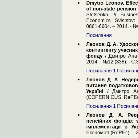
Dmytro Leonov. Effect
of non-state pension
Stetsenko. // Busin
Economics- Svishtov:
0861-6604. – 2014. - №3
Посилання
Леонов Д. А. Удоско
контингенту учасник
фонду
/ Дмитро Анат
2014. - №12 (338). - С.
Посилання 1
Посилан
Леонов Д. А. Недерж
питання податково
Україні
/ Дмитро Ан
(COPERNICUS, RePEc та
Посилання 1
Посилан
Леонов Д. А. Реор
пенсійних фондів: 
імплементації в Укр
Економіст (RePEc). – 2