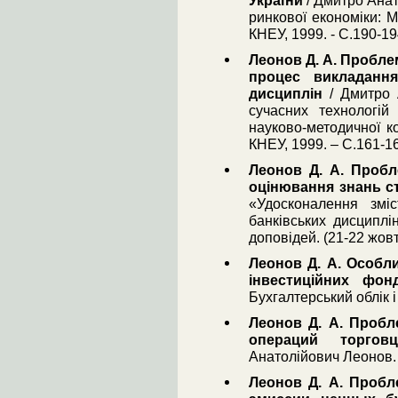
України
/ Дмитро Ана
ринкової економіки: М
КНЕУ, 1999. - С.190-19
Леонов Д. А. Пробле
процес викладанн
дисциплін
/ Дмитро 
сучасних технологій
науково-методичної ко
КНЕУ, 1999. – С.161-1
Леонов Д. А. Пробл
оцінювання знань с
«Удосконалення змі
банківських дисциплі
доповідей. (21-22 жовтн
Леонов Д. А. Особли
інвестиційних фонд
Бухгалтерський облік і 
Леонов Д. А. Пробл
операций торгов
Анатолійович Леонов. 
Леонов Д. А. Пробл