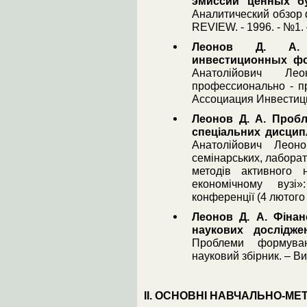
эмиссии ценных б
Аналитический обзор
REVIEW. - 1996. - №1. 
Леонов Д. А. О
инвестиционных фо
Анатолійович Ле
профессионально - пр
Ассоциация Инвестици
Леонов Д. А. Пробл
спеціальних дисципл
Анатолійович Леон
семінарських, лаборат
методів активного 
економічному вузі»
конференції (4 лютого 1
Леонов Д. А. Фіна
наукових дослідже
Проблеми формуван
науковий збірник. – Ви
ІІ. ОСНОВНІ НАВЧАЛЬНО-МЕ