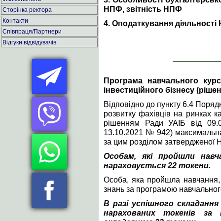
НПФ, звітність НПФ
Сторінка ректора
Контакти
4. Оподаткування діяльності
Співпраця/Партнери
Відгуки відвідувачів
Програма навчального курс
інвестиційного бізнесу (рішен
Відповідно до пункту 6.4 Поряд
розвитку фахівців на ринках к
рішенням Ради УАІБ від 09.
13.10.2021 № 942) максимальна
за цим розділом затвердженої 
Особам, які пройшли навч
нараховується 22 токени.
Особа, яка пройшла навчання, 
знань за програмою навчального
В разі успішного складання
нарахованих токенів за