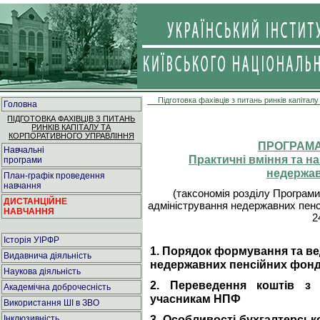
Підготовка фахівців з питань ринків капітал
Головна
ПІДГОТОВКА ФАХІВЦІВ З ПИТАНЬ
РИНКІВ КАПІТАЛУ ТА
КОРПОРАТИВНОГО УПРАВЛІННЯ
ПРОГРАМА
Навчальні
Практичні вміння та на
програми
недержав
План-графік проведення
навчання
(таксономія розділу Програми 
ДИСТАНЦІЙНЕ
адміністрування недержавних пенс
НАВЧАННЯ
2
Історія УІРФР
1. Порядок формування та ве
Видавнича діяльність
недержавних пенсійних фонд
Наукова діяльність
2. Переведення коштів з
Академічна доброчесність
учасникам НПФ
Використання ШІ в ЗВО
3. Особливості бухгалтерсько
Інклюзивність