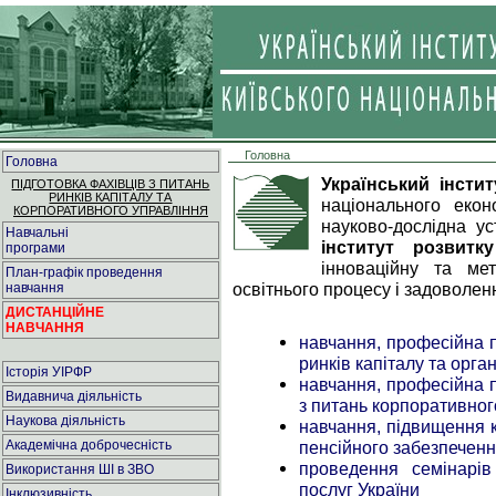
Головна
Головна
Український інсти
ПІДГОТОВКА ФАХІВЦІВ З ПИТАНЬ
РИНКІВ КАПІТАЛУ ТА
національного екон
КОРПОРАТИВНОГО УПРАВЛІННЯ
науково-дослідна у
Навчальні
інститут розвит
програми
інноваційну та мет
План-графік проведення
освітнього процесу і задоволен
навчання
ДИСТАНЦІЙНЕ
НАВЧАННЯ
навчання, професійна п
ринків капіталу та орга
Історія УІРФР
навчання, професійна п
Видавнича діяльність
з питань корпоративног
Наукова діяльність
навчання, підвищення к
Академічна доброчесність
пенсійного забезпечен
проведення семінарів
Використання ШІ в ЗВО
послуг України
Інклюзивність