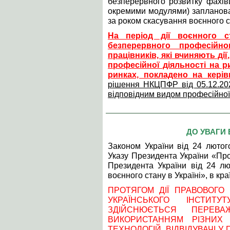
безперервного розвитку фахівц
окремими модулями) запланован
за роком скасування воєнного с
На період дії воєнного ст
безперервного професійно
працівників, які вчиняють ді
професійної діяльності на р
ринках, покладено на кері
рішення НКЦПФР від 05.12.202
відповідним видом професійної 
ДО УВАГИ 
Законом України від 24 люто
Указу Президента України «Про
Президента України від 24 л
воєнного стану в Україні», в кр
ПРОТЯГОМ ДІЇ ПРАВОВОГО
УКРАЇНСЬКОГО ІНСТИТ
ЗДІЙСНЮЄТЬСЯ ПЕРЕВ
ВИКОРИСТАННЯМ РІЗНИХ 
ТЕХНОЛОГІЙ. ВІДВІДУВАЧІ 