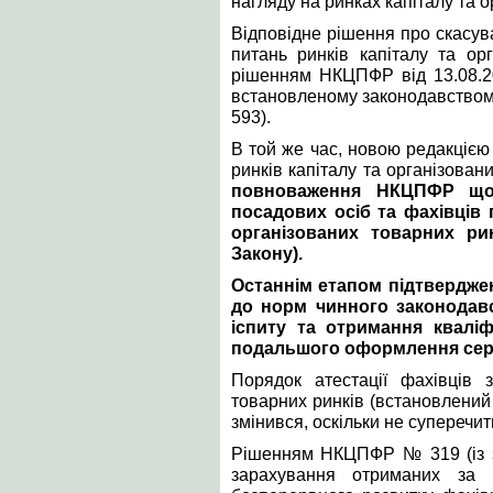
нагляду на ринках капіталу та 
Відповідне рішення про скасув
питань ринків капіталу та ор
рішенням НКЦПФР від 13.08.2
встановленому законодавством
593).
В той же час, новою редакціє
ринків капіталу та організова
повноваження НКЦПФР щод
посадових осіб та фахівців 
організованих товарних рин
Закону).
Останнім етапом підтвердженн
до норм чинного законодавс
іспиту та отримання кваліф
подальшого оформлення сер
Порядок атестації фахівців 
товарних ринків (встановлени
змінився, оскільки не суперечит
Рішенням НКЦПФР № 319 (із змі
зарахування отриманих за