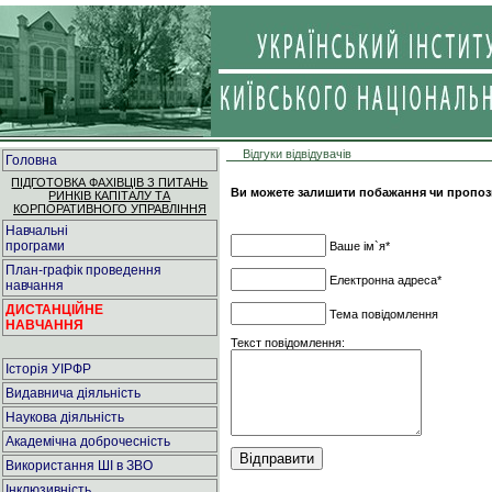
Відгуки відвідувачів
Головна
ПІДГОТОВКА ФАХІВЦІВ З ПИТАНЬ
Ви можете залишити побажання чи пропози
РИНКІВ КАПІТАЛУ ТА
КОРПОРАТИВНОГО УПРАВЛІННЯ
Навчальні
програми
Ваше ім`я*
План-графік проведення
Електронна адреса*
навчання
ДИСТАНЦІЙНЕ
Тема повідомлення
НАВЧАННЯ
Текст повідомлення:
Історія УІРФР
Видавнича діяльність
Наукова діяльність
Академічна доброчесність
Використання ШІ в ЗВО
Інклюзивність