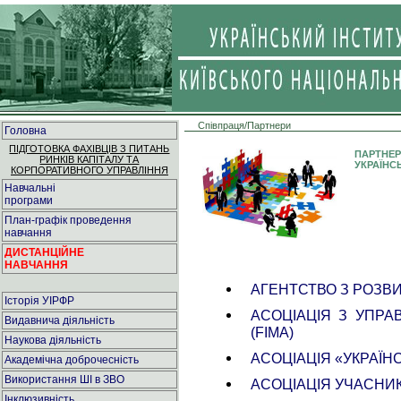
Співпраця/Партнери
Головна
ПІДГОТОВКА ФАХІВЦІВ З ПИТАНЬ
ПАРТНЕ
РИНКІВ КАПІТАЛУ ТА
УКРАЇНС
КОРПОРАТИВНОГО УПРАВЛІННЯ
Навчальні
програми
План-графік проведення
навчання
ДИСТАНЦІЙНЕ
НАВЧАННЯ
АГЕНТСТВО З РОЗВ
Історія УІРФР
АСОЦІАЦІЯ З УПРА
Видавнича діяльність
(FIMA)
Наукова діяльність
АСОЦІАЦІЯ «УКРАЇНС
Академічна доброчесність
Використання ШІ в ЗВО
АСОЦІАЦІЯ УЧАСНИК
Інклюзивність