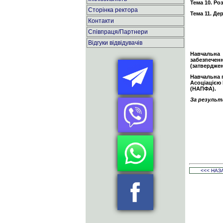
Тема 10. Ро
Сторінка ректора
Тема 11. Де
Контакти
Співпраця/Партнери
Відгуки відвідувачів
Навчальна 
забезпечен
(затверджен
Навчальна п
Асоціацією
(НАПФА).
За результ
<<< НАЗ