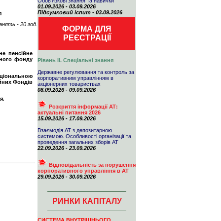
Обов'язкові знання та навички
01.09.2026 - 03.09.2026
Підсумковий іспит - 03.09.2026
я
анять - 20 год.
ФОРМА ДЛЯ
РЕЄСТРАЦІЇ
не пенсійне
йного фонду
Рівень ІІ. Спеціальні знання
Державне регулювання та контроль за
Національною
корпоративним управлінням в
йних Фондів
акціонерних товариствах
08.09.2026 - 09.09.2026
я.
Розкриття інформації АТ:
актуальні питання 2026
15.09.2026 - 17.09.2026
Взаємодія АТ з депозитарною
системою. Особливості організації та
проведення загальних зборів АТ
22.09.2026 - 23.09.2026
Відповідальність за порушення
корпоративного управління в АТ
29.09.2026 - 30.09.2026
РИНКИ КАПІТАЛУ
СИСТЕМА ВНУТРІШНЬОГО