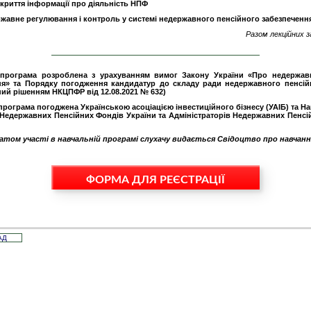
зкриття інформації про діяльність НПФ
ржавне регулювання і контроль у системі недержавного пенсійного забезпеченн
Разом лекційних з
програма розроблена з урахуванням вимог Закону України «Про недержав
ня» та Порядку погодження кандидатур до складу ради недержавного пенсі
ий рішенням НКЦПФР від 12.08.2021 № 632)
рограма погоджена Українською асоціацією інвестиційного бізнесу (УАІБ) та 
 Недержавних Пенсійних Фондів України та Адміністраторів Недержавних Пенсі
атом участі в навчальній програмі слухачу видається Свідоцтво про навчанн
ФОРМА ДЛЯ РЕЄСТРАЦІЇ
АД