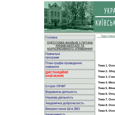
Підготовка
Головна
ПІДГОТОВКА ФАХІВЦІВ З ПИТАНЬ
РИНКІВ КАПІТАЛУ ТА
КОРПОРАТИВНОГО УПРАВЛІННЯ
Навчальні
програми
План-графік проведення
Тема 1. Осн
навчання
Тема 2. Збо
ДИСТАНЦІЙНЕ
НАВЧАННЯ
Тема 3. Ст
Тема 4. Ме
Історія УІРФР
Тема 5. Фін
Видавнича діяльність
Тема 6. Опо
Наукова діяльність
Тема 7. Ос
Академічна доброчесність
Тема 8. Ос
Використання ШІ в ЗВО
Тема 9. Ос
Інклюзивність