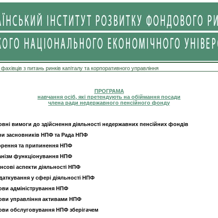
 фахівців з питань ринків капіталу та корпоративного управління
ПРОГРАМА
навчання осіб, які претендують на обіймання посади
члена ради недержавного пенсійного фонду
овні вимоги до здійснення діяльності недержавних пенсійних фондів
ри засновників НПФ та Рада НПФ
ворення та припинення НПФ
ханізм функціонування НПФ
ансові аспекти діяльності НПФ
даткування у сфері діяльності НПФ
нови адміністрування НПФ
нови управління активами НПФ
нови обслуговування НПФ зберігачем