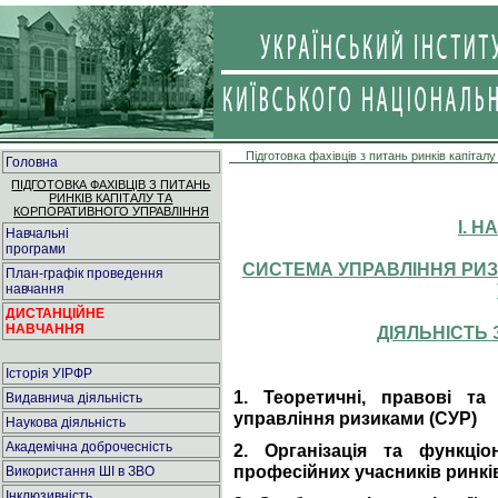
Підготовка фахівців з питань ринків капітал
Головна
ПІДГОТОВКА ФАХІВЦІВ З ПИТАНЬ
РИНКІВ КАПІТАЛУ ТА
КОРПОРАТИВНОГО УПРАВЛІННЯ
І. 
Навчальні
програми
СИСТЕМА УПРАВЛІННЯ РИЗ
План-графік проведення
навчання
ДИСТАНЦІЙНЕ
НАВЧАННЯ
ДІЯЛЬНІСТЬ
Історія УІРФР
1. Теоретичні, правові та
Видавнича діяльність
управління ризиками (СУР)
Наукова діяльність
Академічна доброчесність
2. Організація та функці
професійних учасників ринків
Використання ШІ в ЗВО
Інклюзивність