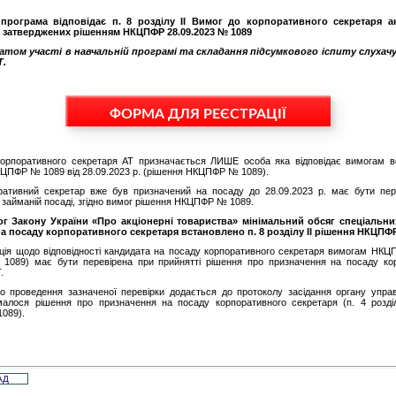
програма відповідає п. 8 розділу ІІ Вимог до корпоративного секретаря а
, затверджених рішенням НКЦПФР 28.09.2023 № 1089
атом участі в навчальній програмі та складання підсумкового іспиту слухач
Т.
ФОРМА ДЛЯ РЕЄСТРАЦІЇ
орпоративного секретаря АТ призначається ЛИШЕ особа яка відповідає вимогам 
ЦПФР № 1089 від 28.09.2023 р. (рішення НКЦПФР № 1089).
ативний секретар вже був призначений на посаду до 28.09.2023 р. має бути пер
ь займаній посаді, згідно вимог рішення НКЦПФР № 1089.
ог Закону України «Про акціонерні товариства» мінімальний обсяг спеціальни
а посаду корпоративного секретаря встановлено п. 8 розділу ІІ рішення НКЦПФ
ція щодо відповідності кандидата на посаду корпоративного секретаря вимогам НКЦ
89) має бути перевірена при прийнятті рішення про призначення на посаду ко
.
о проведення зазначеної перевірки додається до протоколу засідання органу управ
алося рішення про призначення на посаду корпоративного секретаря (п. 4 розді
089).
АД