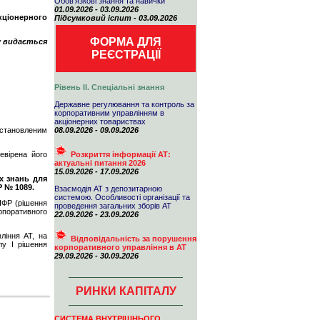
Обов'язкові знання та навички
01.09.2026 - 03.09.2026
кціонерного
Підсумковий іспит - 03.09.2026
ФОРМА ДЛЯ
у видається
РЕЄСТРАЦІЇ
Рівень ІІ. Спеціальні знання
Державне регулювання та контроль за
корпоративним управлінням в
акціонерних товариствах
встановленим
08.09.2026 - 09.09.2026
евірена його
Розкриття інформації АТ:
актуальні питання 2026
15.09.2026 - 17.09.2026
х знань для
Р № 1089.
Взаємодія АТ з депозитарною
системою. Особливості організації та
ПФР (рішення
проведення загальних зборів АТ
рпоративного
22.09.2026 - 23.09.2026
ління АТ, на
Відповідальність за порушення
лу І рішення
корпоративного управління в АТ
29.09.2026 - 30.09.2026
РИНКИ КАПІТАЛУ
СИСТЕМА ВНУТРІШНЬОГО