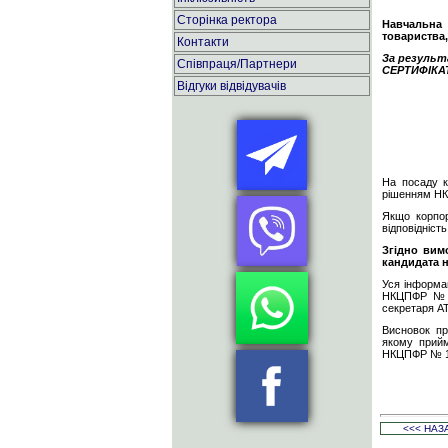
Сторінка ректора
Навчальна 
товариства
Контакти
За результ
Співпраця/Партнери
СЕРТИФІКА
Відгуки відвідувачів
На посаду к
рішенням НК
Якщо корпор
відповідніст
Згідно вим
кандидата н
Уся інформа
НКЦПФР № 10
секретаря АТ
Висновок пр
якому прийм
НКЦПФР № 1
<<< НАЗ