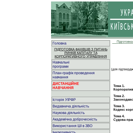
Підготовка
Головна
ПІДГОТОВКА ФАХІВЦІВ З ПИТАНЬ
РИНКІВ КАПІТАЛУ ТА
КОРПОРАТИВНОГО УПРАВЛІННЯ
Навчальні
програми
(для підтверд
План-графік проведення
навчання
ДИСТАНЦІЙНЕ
Тема 1.
НАВЧАННЯ
Корпоратив
Тема 2.
Історія УІРФР
Законодавс
Видавнича діяльність
Тема 3.
Кодекс кор
Наукова діяльність
Тема 4.
Академічна доброчесність
Судова пра
Використання ШІ в ЗВО
Інклюзивність