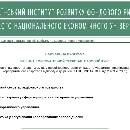
 фахівців з питань ринків капіталу та корпоративного управління
НАВЧАЛЬНА ПРОГРАМА
РІВЕНЬ І. КОРПОРАТИВНИЙ СЕКРЕТАР: БАЗОВИЙ КУРС
ження наявності знань та вмінь у сфері корпоративного права та управління при признач
корпоративного секретаря відповідно до рішення НКЦПФР № 1089 від 28.09.2023 р.)
ний секретар акціонерного товариства
тво України у сфері корпоративного права та управління
поративного управління
ктика у регулюванні корпоративних правовідносин