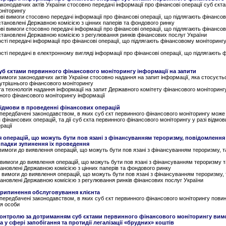
аконодавчих актів України стосовно передачі інформації про фінансові операції суб єкт
оніторингу
ові вимоги стосовно передачі інформації про фінансові операції, що підлягають фінансо
становлені Державною комісією з цінних паперів та фондового ринку
ові вимоги стосовно передачі інформації про фінансові операції, що підлягають фінансо
становлені Державною комісією з регулювання ринків фінансових послуг України
сті передачі інформації про фінансові операції, що підлягають фінансовому моніторинг
сті передачі в електронному вигляді інформації про фінансові операції, що підлягають
суб єктами первинного фінансового моніторингу інформації на запити
 вимоги законодавчих актів України стосовно надання на запит інформації, яка стосуєть
утрішнього фінансового моніторингу
та технологія надання інформації на запит Державного комітету фінансового моніторинг
ного фінансового моніторингу інформації
відмови в проведенні фінансових операцій
 передбачені законодавством, в яких суб єкт первинного фінансового моніторингу може
 фінансових операцій, та дії суб єкта первинного фінансового моніторингу у разі відмов
рації
я операцій, що можуть бути пов язані з фінансуванням тероризму, повідомлення 
випадки зупинення їх проведення
 вимоги до виявлення операцій, що можуть бути пов язані з фінансуванням тероризму, т
 вимоги до виявлення операцій, що можуть бути пов язані з фінансуванням тероризму т
ановлені Державною комісією з цінних паперів та фондового ринку
і вимоги до виявлення операцій, що можуть бути пов язані з фінансуванням тероризму, 
тановлені Державною комісією з регулювання ринків фінансових послуг України
припинення обслуговування клієнта
 передбачені законодавством, в яких суб єкт первинного фінансового моніторингу пови
я особи
контролю за дотриманням суб єктами первинного фінансового моніторингу вим
 у сфері запобігання та протидії легалізації «брудних» коштів