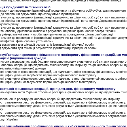
 його відокремленими підрозділами для передачі інформації в електронному вигляді
ація юридичних та фізичних осіб
 вимоги до проведення ідентифікації юридичних та фізичних осіб суб єктами первинного
 до зберігання документів, що стосуються ідентифікації
і вимоги до проведення ідентифікації юридичних та фізичних осіб суб єктами первинног
 до зберігання документів, що стосуються ідентифікації, встановлені Державною комісіє
ндового ринку
і вимоги до проведення ідентифікації юридичних та фізичних осіб суб єктами первинног
становлені Державною комісією з регулювання ринків фінансових послуг України
д універсальної анкети особи, що причетна до проведення фінансової операції
і вимоги до проведення ідентифікації юридичних та фізичних осіб та до зберігання докум
ентифікації, фінансовими установами
д документа для фіксації результатів ідентифікації фізичної особи
д документа для фіксації результатів ідентифікації юридичної особи
я суб`єктами первинного фінансового моніторингу фінансових операцій, що мо
ізацією (відмиванням) доходів
 вимоги законодавчих актів України стосовно порядку виявлення суб єктами первинного
нансових операцій, що підлягають фінансовому моніторингу, та фінансових операцій, 
галізацією (відмиванням) доходів
ості виявлення фінансових операцій, що підлягають обов язковому фінансовому монітор
ецифіки діяльності суб єктів первинного фінансового моніторингу
ості виявлення фінансових операцій, що підлягають внутрішньому фінансовому монітор
ецифіки діяльності суб єктів первинного фінансового моніторингу
реєстрації фінансових операцій, що підлягають фінансовому моніторингу
аконодавчих актів України стосовно реєстрації фінансових операцій, що підлягають фі
 заповнення реєстру фінансових операцій, що підлягають фінансовому моніторингу
ості заповнення реєстру фінансових операцій, що підлягають фінансовому моніторингу,
ансового моніторингу, діяльність яких регулюється Державною комісією з цінних папері
ку
ості заповнення реєстру фінансових операцій, що підлягають фінансовому моніторингу,
ансового моніторингу, діяльність яких регулюється Державною комісією з регулювання 
слуг України
передачі інформації про фінансові операції суб єктами первинного фінансового