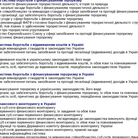
а система боротьби з фінансуванням тероризму
я поняття фінансування терористичної діяльності, історія та природа
і загальні засади боротьби з фінансуванням терористичної діяльності
е співробітництво та міжнародні стандарти у сфері запобігання та протидії фінансуван
і організації, що забезпечують боротьбу з фінансуванням тероризму
і угоди у сфері боротьби з фінансуванням тероризму
і рекомендацій ФАТФ стосовно боротьби з фінансуванням терористичної діяльності: стру
сіб, пов язаних із здійсненням терористичної діяльності
я про терористичні угруповання
вство Європейського Союзу у сфері запобігання та протидії фінансуванню тероризму
ї (схеми) фінансування тероризму
система боротьби з відмиванням коштів в Україні
ація міжнародних стандартів в законодавство України
е забезпечення питань запобігання та протидії легалізації (відмиванню) доходів в Україні
ідмивання коштів в українському законодавстві, його види
органи, що забезпечують боротьбу з відмиванням коштів, їх обов язки та повноваження
льність осіб, причетних до відмивання коштів, передбачена законодавством України
система боротьби з фінансуванням тероризму в Україні
ація міжнародних стандартів в законодавство України
е забезпечення питань запобігання та протидії легалізації (відмиванню) доходів в Україні
інансування тероризму в українському законодавстві, його види
органи, що забезпечують боротьбу з фінансуванням тероризму, їх обов язки та повнов
льність осіб, причетних до фінансування тероризму, передбачена законодавством Украї
нансового моніторингу в Україні
а суб єкти фінансового моніторингу
первинного фінансового моніторингу, їх завдання та обов язки
 між суб єктами первинного фінансового моніторингу
державного фінансового моніторингу, які відповідно до законодавства виконують функці
суб єктами первинного фінансового моніторингу, їх обов язки та повноваження
 функції та права Державного комітету фінансового моніторингу України
 суб єктів державного фінансового моніторингу, правові засади
ржавна інформаційна система
 з міжнародними організаціями та міжнародне співробітництво суб єктів державного фін