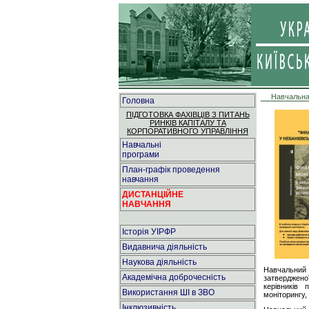
Навчальна
Головна
ПІДГОТОВКА ФАХІВЦІВ З ПИТАНЬ
РИНКІВ КАПІТАЛУ ТА
КОРПОРАТИВНОГО УПРАВЛІННЯ
Навчальні
програми
План-графік проведення
навчання
ДИСТАНЦІЙНЕ
НАВЧАННЯ
Історія УІРФР
Видавнича діяльність
Наукова діяльність
Навчальний п
Академічна доброчесність
затвердженої
керівників 
Використання ШІ в ЗВО
моніторингу,
Інклюзивність