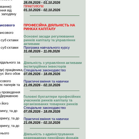
28.09.2026 - 01.10.2026
ПРАКТИКУМ
миванню)
01.10.2026 - 02.10.2026
ння від
, заподіяну
нансового
ПРОФЕСІЙНА ДІЯЛЬНІСТЬ НА
РИНКАХ КАПІТАЛУ
нансового
Основні засади регулювання
у суб єктами
ринків капіталу та управління
активами
у суб єктами
Програма навчального курсу
31.08.2026 - 11.09.2026
відального за
Діяльність з управління активами
інституційних інвесторів
ди) працівника,
Спеціальне законодавство
нує його обов
07.09.2026 - 18.09.2026
нсового
Практичні вміння та навички
х паперів та
21.09.2026 - 02.10.2026
за проведення
і Державною
Головні бухгалтери професійних
учасників ринків капіталу та
о його
організованих товарних ринків
Спеціальне законодавство
ингу, та до
07.09.2026 - 18.09.2026
рингу, та до
Практичні вміння та навички
21.09.2026 - 02.10.2026
рингу, та до
шнього
Діяльність з адміністрування
недержавних пенсійних фондів