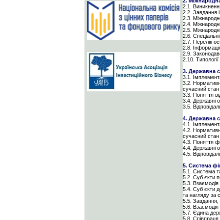
2. Міжнародн
2.1. Виникненн
2.2. Завдання 
2.3. Міжнародн
2.4. Міжнародн
2.5. Міжнародн
2.6. Cпеціальн
2.7. Перелік о
2.8. Інформаці
2.9. Законода
2.10. Типологі
3. Державна 
3.1. Імплемент
3.2. Нормативн
сучасний стан
3.3. Поняття в
3.4. Державні 
3.5. Відповіда
4. Державна 
4.1. Імплемент
4.2. Нормативн
сучасний стан
4.3. Поняття ф
4.4. Державні 
4.5. Відповіда
5. Система фі
5.1. Система т
5.2. Суб єкти 
5.3. Взаємодія
5.4. Суб єкти 
та нагляду за 
5.5. Завдання,
5.6. Взаємодія
5.7. Єдина де
5.8. Співпраця