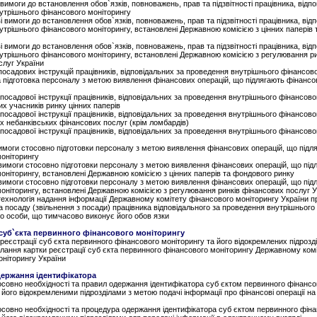
і вимоги до встановлення обов`язків, повноважень, прав та підзвітності працівника, відп
утрішнього фінансового моніторингу
ві вимоги до встановлення обов`язків, повноважень, прав та підзвітності працівника, від
трішнього фінансового моніторингу, встановлені Державною комісією з цінних паперів
ві вимоги до встановлення обов`язків, повноважень, прав та підзвітності працівника, від
утрішнього фінансового моніторингу, встановлені Державною комісією з регулювання ри
слуг України
посадових інструкцій працівників, відповідальних за проведення внутрішнього фінансов
а підготовка персоналу з метою виявлення фінансових операцій, що підлягають фінанс
 посадової інструкції працівників, відповідальних за проведення внутрішнього фінансово
х учасників ринку цінних паперів
 посадової інструкції працівників, відповідальних за проведення внутрішнього фінансово
х небанківських фінансових послуг (крім ломбардів)
 посадової інструкції працівників, відповідальних за проведення внутрішнього фінансово
вимоги стосовно підготовки персоналу з метою виявлення фінансових операцій, що підл
оніторингу
 вимоги стосовно підготовки персоналу з метою виявлення фінансових операцій, що під
ніторингу, встановлені Державною комісією з цінних паперів та фондового ринку
 вимоги стосовно підготовки персоналу з метою виявлення фінансових операцій, що під
оніторингу, встановлені Державною комісією з регулювання ринків фінансових послуг У
технологія надання інформації Державному комітету фінансового моніторингу України п
 посаду (звільнення з посади) працівника відповідального за проведення внутрішнього
бо особи, що тимчасово виконує його обов язки
я суб`єкта первинного фінансового моніторингу
 реєстрації суб єкта первинного фінансового моніторингу та його відокремлених підрозді
лання картки реєстрації суб єкта первинного фінансового моніторингу Державному ком
оніторингу України
держання ідентифікатора
осовно необхідності та правил одержання ідентифікатора суб єктом первинного фінансо
 його відокремленими підрозділами з метою подачі інформації про фінансові операції н
осовно необхідності та процедура одержання ідентифікатора суб єктом первинного фін