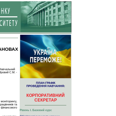
АНОВАХ
 Навчальний
Яровий С.М. -
ПЛАН-ГРАФІК
ПРОВЕДЕННЯ НАВЧАННЯ:
КОРПОРАТИВНИЙ
СЕКРЕТАР
 моніторингу,
рацівників та
 фінансового
Рівень І. Базовий курс