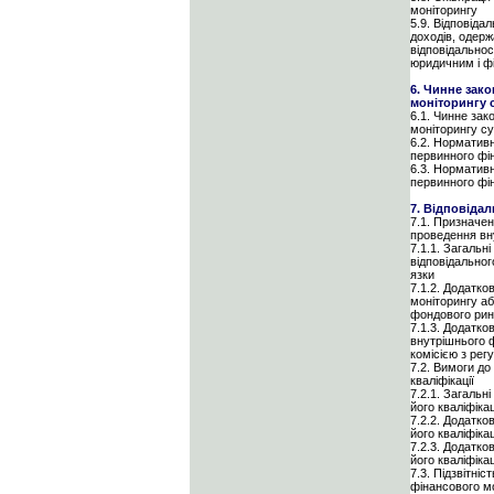
моніторингу
5.9. Відповіда
доходів, одерж
відповідальнос
юридичним і фі
6. Чинне зако
моніторингу 
6.1. Чинне зак
моніторингу с
6.2. Нормативн
первинного фін
6.3. Нормативн
первинного фін
7. Відповіда
7.1. Призначен
проведення вн
7.1.1. Загальн
відповідальног
язки
7.1.2. Додатко
моніторингу аб
фондового рин
7.1.3. Додатко
внутрішнього 
комісією з рег
7.2. Вимоги до
кваліфікації
7.2.1. Загальн
його кваліфікац
7.2.2. Додатко
його кваліфіка
7.2.3. Додатко
його кваліфіка
7.3. Підзвітні
фінансового м