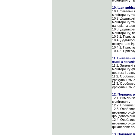
моніторингу та
10. Ідентифік
10.1. Загальні
моніторингу та
10.2. Додатков
моніторингу та
паперів та фо
10.3. Додатков
моніторингу, в
10.3.1. Прикла
10.4. Додатков
стосуються ід
10.4.1. Прикла
10.4.2. Прикла
11. Виявленн
язані з легал
11.1. Загальні
моніторингу фі
пов язані з ле
11.2. Особлив
урахуванням сп
11.3. Особлив
урахуванням сп
12. Порядок 
12.1. Вимоги з
моніторингу
12.2. Правила
12.3. Особлив
первинного фін
фондового рин
12.4. Особлив
первинного фін
фінансових по
13. Порядок 