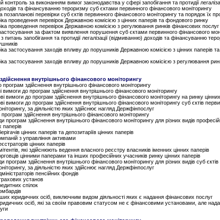
й контроль за виконанням вимог законодавства у сфері запобігання та протидії легаліза
доходів та фінансуванню тероризму суб єктами первинного фінансового моніторингу
та позапланові перевірки суб єктів первинного фінансового моніторингу та порядок їх п
іка проведення перевірок Державною комісією з цінних паперів та фондового ринку
іка проведення перевірок Державною комісією з регулювання ринків фінансових послуг
 застосування за фактом виявлення порушення суб єктами первинного фінансового мон
з питань запобігання та протидії легалізації (відмиванню) доходів та фінансуванню тер
ушників
іка застосування заходів впливу до порушників Державною комісією з цінних паперів т
фіка застосування заходів впливу до порушників Державною комісією з регулювання рин
 здійснення внутрішнього фінансового моніторингу
о програм здійснення внутрішнього фінансового моніторингу
ні вимоги до програм здійснення внутрішнього фінансового моніторингу
ові вимоги до програм здійснення внутрішнього фінансового моніторингу на ринку цінних
ові вимоги до програм здійснення внутрішнього фінансового моніторингу суб єктів перв
ніторингу, за діяльністю яких здійснює нагляд Держфінпослуг
 програм здійснення внутрішнього фінансового моніторингу
ди програм здійснення внутрішнього фінансового моніторингу для різних видів професійн
х паперів
берігачів цінних паперів та депозитаріїв цінних паперів
компаній з управління активами
реєстраторів цінних паперів
емітентів, які здійснюють ведення власного реєстру власників іменних цінних паперів
торговців цінними паперами та інших професійних учасників ринку цінних паперів
ди програм здійснення внутрішнього фінансового моніторингу для різних видів суб єктів
ніторингу, за діяльністю яких здійснює нагляд Держфінпослуг
адміністраторів пенсійних фондів
страхових установ
кредитних спілок
ломбардів
інших юридичних осіб, виключним видом діяльності яких є надання фінансових послуг
юридичних осіб, які за своїм правовим статусом не є фінансовими установами, але над
уги