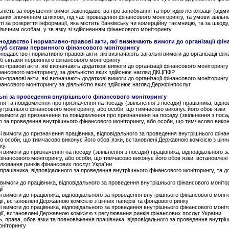
льність за порушення вимог законодавства про запобігання та протидію легалізації (від
аних злочинним шляхом, під час проведення фінансового моніторингу, та умови звільне
ті за розкриття інформації, яка містить банківську чи комерційну таємницю, та за шкоду
зичним особам, у зв язку зі здійсненням фінансового моніторингу
нодавство і нормативно-правові акти, які визначають вимоги до організації фі
суб єктами первинного фінансового моніторингу
онодавство і нормативно-правові акти, які визначають загальні вимоги до організації фі
уб єктами первинного фінансового моніторингу
о-правові акти, які визначають додаткові вимоги до організації фінансового моніторинг
ансового моніторингу, за діяльністю яких здійснює нагляд ДКЦПФР
о-правові акти, які визначають додаткові вимоги до організації фінансового моніторинг
ансового моніторингу за діяльністю яких здійснює нагляд Держфінпослуг
льні за проведення внутрішнього фінансового моніторингу
ня та повідомлення про призначення на посаду (звільнення з посади) працівника, відпо
утрішнього фінансового моніторингу, або особи, що тимчасово виконує його обов язки
і вимоги до призначення та повідомлення про призначення на посаду (звільнення з поса
о за проведення внутрішнього фінансового моніторингу, або особи, що тимчасово вико
ві вимоги до призначення працівника, відповідального за проведення внутрішнього фіна
о особи, що тимчасово виконує його обов`язки, встановлені Державною комісією з цінни
ку.
ві вимоги до призначення на посаду (звільнення з посади) працівника, відповідального 
фінансового моніторингу, або особи, що тимчасово виконує його обов язки, встановлен
улювання ринків фінансових послуг України
 працівника, відповідального за проведення внутрішнього фінансового моніторингу, та д
і вимоги до працівника, відповідального за проведення внутрішнього фінансового монітор
ії
ві вимоги до працівника, відповідального за проведення внутрішнього фінансового моніто
ції, встановлені Державною комісією з цінних паперів та фондового ринку
ві вимоги до працівника, відповідального за проведення внутрішнього фінансового моніто
ції, встановлені Державною комісією з регулювання ринків фінансових послуг України
сть, права, обов язки та повноваження працівника, відповідального за проведення внутрі
оніторингу