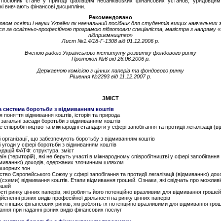
посібник стане у пригоді фахівцям небанківських фінансових установ, урядовцям
кі вивчають фінансові дисципліни.
Рекомендовано
вом освіти і науки України як навчальний посібник для студентів вищих навчальних за
я за освітньо-професійною програмою підготовки спеціаліста, магістра з напряму «Е
підприємництво»
Лист №1.4/18-Г-1308 від 01.12.2006 р.
Вченою радою Українського інституту розвитку фондового ринку
Протокол №6 від 26.06.2006 р.
Державною комісією з цінних паперів та фондового ринку
Рішення №2293 від 11.12.2007 р.
ЗМІСТ
а система боротьби з відмиванням коштів
я поняття відмивання коштів, історія та природа
і загальні засади боротьби з відмиванням коштів
е співробітництво та міжнародні стандарти у сфері запобігання та протидії легалізації (
і організації, що забезпечують боротьбу з відмиванням коштів
і угоди у сфері боротьби з відмиванням коштів
ндацій ФАТФ: структура, зміст
аїн (територій), які не беруть участі в міжнародному співробітництві у сфері запобігання 
відмиванню) доходів, одержаних злочинним шляхом
офшорних зон
ство Європейського Союзу у сфері запобігання та протидії легалізації (відмиванню) дох
ї (схеми) відмивання коштів. Етапи відмивання грошей. Ознаки, які свідчать про можлив
ошей
сті ринку цінних паперів, які роблять його потенційно вразливим для відмивання грошей
ійсненні різних видів професійної діяльності на ринку цінних паперів
сті інших фінансових ринків, які роблять їх потенційно вразливими для відмивання грош
ання при наданні різних видів фінансових послуг