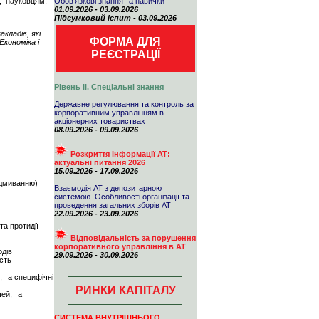
, науковцям,
Обов'язкові знання та навички
01.09.2026 - 03.09.2026
Підсумковий іспит - 03.09.2026
кладів, які
ФОРМА ДЛЯ
кономіка і
РЕЄСТРАЦІЇ
Рівень ІІ. Спеціальні знання
Державне регулювання та контроль за
корпоративним управлінням в
акціонерних товариствах
08.09.2026 - 09.09.2026
Розкриття інформації АТ:
актуальні питання 2026
15.09.2026 - 17.09.2026
відмиванню)
Взаємодія АТ з депозитарною
системою. Особливості організації та
проведення загальних зборів АТ
22.09.2026 - 23.09.2026
та протидії
Відповідальність за порушення
корпоративного управління в АТ
одів
29.09.2026 - 30.09.2026
ість
, та специфічні
РИНКИ КАПІТАЛУ
ей, та
СИСТЕМА ВНУТРІШНЬОГО