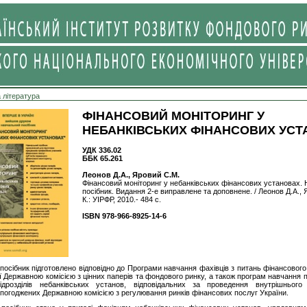
 література
ФІНАНСОВИЙ МОНІТОРИНГ У
НЕБАНКІВСЬКИХ ФІНАНСОВИХ УСТ
УДК 336.02
ББК 65.261
Леонов Д.А., Яровий С.М.
Фінансовий моніторинг у небанківських фінансових установах.
посібник. Видання 2-е виправлене та доповнене. / Леонов Д.А., 
К.: УІРФР, 2010.- 484 с.
ISBN 978-966-8925-14-6
осібник підготовлено відповідно до Програми навчання фахівців з питань фінансового
 Державною комісією з цінних паперів та фондового ринку, а також програм навчання п
підрозділів небанківських установ, відповідальних за проведення внутрішнього
 погоджених Державною комісією з регулювання ринків фінансових послуг України.