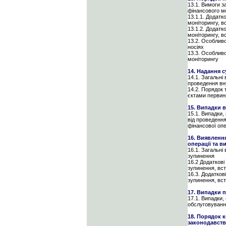
13.1. Вимоги з
фінансового м
13.1.1. Додатк
моніторингу, в
13.1.2. Додатк
моніторингу, в
13.2. Особливо
носіях
13.3. Особливо
моніторингу
14. Надання 
14.1. Загальні
проведення вн
14.2. Порядок 
єктами первин
15. Випадки 
15.1. Випадки,
від проведення
фінансової опе
16. Виявленн
операції та 
16.1. Загальні
зупинення
16.2 Додаткові
зупинення, вст
16.3. Додатков
зупинення, вс
17. Випадки 
17.1. Випадки,
обслуговуванн
18. Порядок 
законодавства