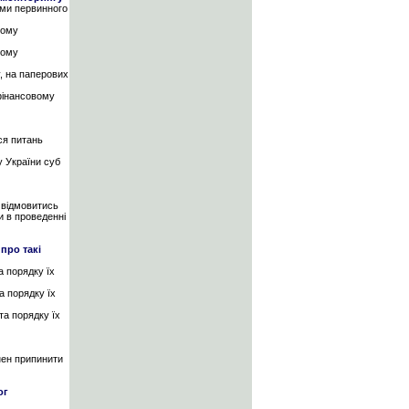
ами первинного
вому
вому
у, на паперових
 фінансовому
ся питань
у України суб
 відмовитись
и в проведенні
про такі
а порядку їх
а порядку їх
та порядку їх
нен припинити
ог