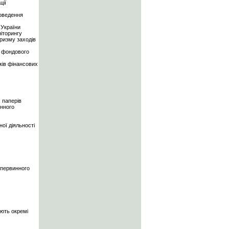
ції
роведення
 України
іторингу
оризму заходів
а фондового
ків фінансових
 паперів
инного
ої діяльності
 первинного
ають окремі