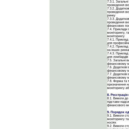
7.3.1. Загальн
проведення вн
7.3.2. Додатко
проведення вну
ринку
7.3.3. Додатко
проведення вн
фінансових по
7.4. Приклади 
моніторингу, т
моніторингу
7.4.1. Приклад
для професійни
7.4.2. Приклад
на інших ринка
7.4.3. Приклад
для ломбардів
7.5. Загальні 
фінансовому м
7.6. Додаткові
фінансовому мо
7.7. Додаткові
фінансовому м
7.8. Форма та 
призначення на
моніторингу а
8. Реєстраці
8.1. Вимоги до
підстави надси
фінансового м
9. Порядок о
9.1. Вимоги ст
моніторингу та
носіях
9.2. Вимоги ст