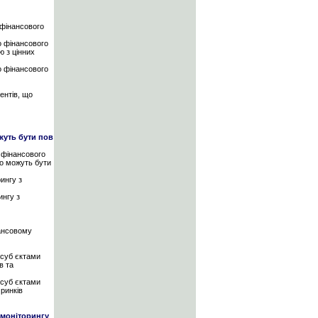
 фінансового
о фінансового
ю з цінних
о фінансового
ентів, що
жуть бути пов
 фінансового
що можуть бути
ингу з
ингу з
нансовому
 суб єктами
в та
 суб єктами
ринків
 моніторингу