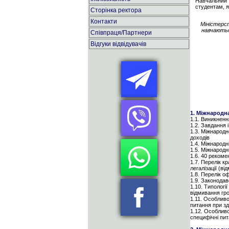
Навчальний 
студентам, я
Сторінка ректора
Контакти
Міністерст
навчаютьс
Співпраця/Партнери
Відгуки відвідувачів
1. Міжнародн
1.1. Виникненн
1.2. Завдання 
1.3. Міжнародн
доходів
1.4. Міжнародн
1.5. Міжнародн
1.6. 40 рекоме
1.7. Перелік кр
легалізації (
1.8. Перелік 
1.9. Законодав
1.10. Типологі
відмивання гр
1.11. Особливо
питання при зд
1.12. Особливо
специфічні пит