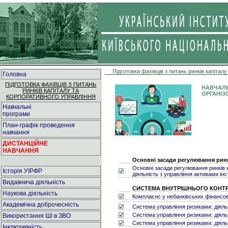
Підготовка фахівців з питань ринків капітал
Головна
ПІДГОТОВКА ФАХІВЦІВ З ПИТАНЬ
НАВЧАЛЬ
РИНКІВ КАПІТАЛУ ТА
ОРГАНІЗ
КОРПОРАТИВНОГО УПРАВЛІННЯ
Навчальні
програми
План-графік проведення
навчання
ДИСТАНЦІЙНЕ
НАВЧАННЯ
Основні засади регулювання ринк
Основні засади регулювання ринків 
Історія УІРФР
діяльність з управління активами інс
Видавнича діяльність
СИСТЕМА ВНУТРІШНЬОГО КОНТР
Наукова діяльність
Комплаєнс у небанківських фінансов
Академічна доброчесність
Система управління ризиками: діяль
Система управління ризиками: діяль
Використання ШІ в ЗВО
Система управління ризиками: діяль
Інклюзивність