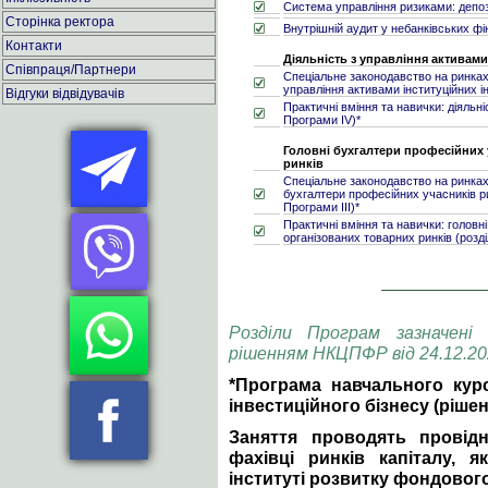
Система управління ризиками: депоз
Сторінка ректора
Внутрішній аудит у небанківських ф
Контакти
Діяльність з управління активами
Співпраця/Партнери
Спеціальне законодавство на ринках 
управління активами інституційних ін
Відгуки відвідувачів
Практичні вміння та навички: діяльні
Програми ІV)*
Головні бухгалтери професійних 
ринків
Спеціальне законодавство на ринках 
бухгалтери професійних учасників ри
Програми ІІІ)*
Практичні вміння та навички: головн
організованих товарних ринків (розд
Розділи Програм зазначені 
рішенням НКЦПФР від 24.12.20
*Програма навчального кур
інвестиційного бізнесу (рішен
Заняття проводять провідн
фахівці ринків капіталу, 
інституті розвитку фондовог